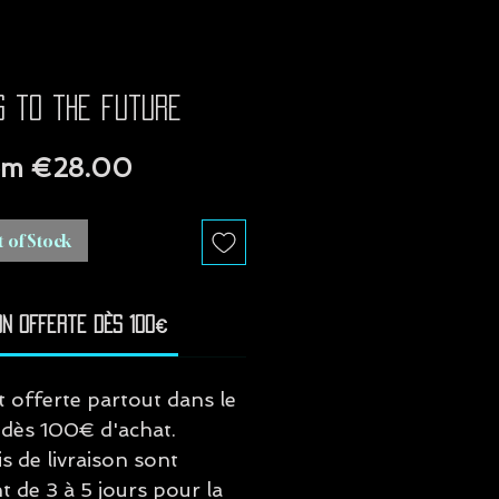
g to the future
Sale
om
€28.00
Price
 of Stock
on offerte dès 100€
st offerte partout dans le
dès 100€ d'achat.
is de livraison sont
 de 3 à 5 jours pour la