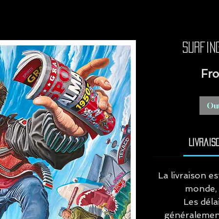
Surfin
Fr
Out
Livrais
La livraison e
monde, 
Les déla
généralement