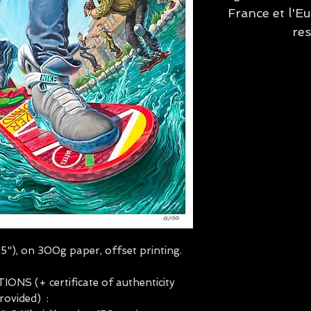
France et l'E
re
"), on 300g paper, offset printing.
NS (+ certificate of authenticity
rovided) :